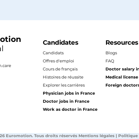
Un suivi est assuré après l’installation. En c
solutions peuvent être envisagées : adapta
accompagnement renforcé. Le bien-être des 
otion
Candidates
Resources
l
Candidats
Blogs
Offres d'emploi
FAQ
.care
Cours de français
Doctor salary i
Histoires de réussite
Medical license
Explorer les carrières
Foreign doctors
Physician jobs in France
Doctor jobs in France
Work as doctor in France
26 Euromotion. Tous droits réservés
Mentions légales
|
Politique