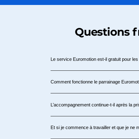
Questions f
Le service Euromotion est-il gratuit pour le
Oui. Le service Euromotion est 100 % gratui
exclusivement des établissements de santé a
Comment fonctionne le parrainage Euromot
sont appliqués aux professionnels, dans le 
réglementation.
Le programme de parrainage Euromotion est si
recommandation. Dès que le filleul commenc
L’accompagnement continue-t-il après la pr
d’essai, un chèque cadeau de 350 à 500 € es
Oui. L’accompagnement Euromotion se poursu
reste disponible pour les démarches administ
Et si je commence à travailler et que je n
un suivi durable.