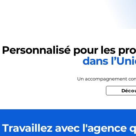
Personnalisé pour les pr
dans l’Un
Un accompagnement comple
Décou
Travaillez avec l'agence q