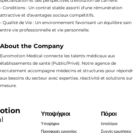
spécialisation et des perspectives d'évolution de carrière.
- Conditions : Un contrat stable assorti d'une rémunération
attractive et d'avantages sociaux compétitifs.
- Qualité de Vie : Un environnement favorisant un équilibre sain
entre vie professionnelle et vie personnelle.
About the Company
Euromotion Medical connecte les talents médicaux aux
établissements de santé (Public/Privé). Notre agence de
recrutement accompagne médecins et structures pour répond
aux besoins du secteur avec expertise, réactivité et solutions sur
mesure.
otion
Υποψήφιοι
Πόροι
l
Υποψήφιοι
Ιστολόγια
Προσφορές εργασίας
Συχνές ερωτήσεις