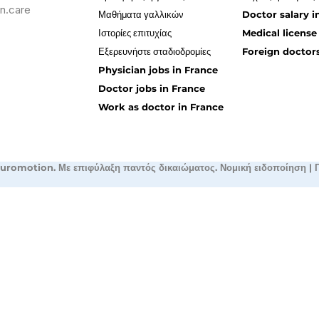
n.care
Μαθήματα γαλλικών
Doctor salary i
Ιστορίες επιτυχίας
Medical license
Εξερευνήστε σταδιοδρομίες
Foreign doctors
Physician jobs in France
Doctor jobs in France
Work as doctor in France
uromotion. Με επιφύλαξη παντός δικαιώματος.
Νομική ειδοποίηση
|