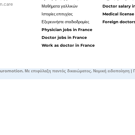
n.care
Μαθήματα γαλλικών
Doctor salary i
Ιστορίες επιτυχίας
Medical license
Εξερευνήστε σταδιοδρομίες
Foreign doctors
Physician jobs in France
Doctor jobs in France
Work as doctor in France
uromotion. Με επιφύλαξη παντός δικαιώματος.
Νομική ειδοποίηση
|