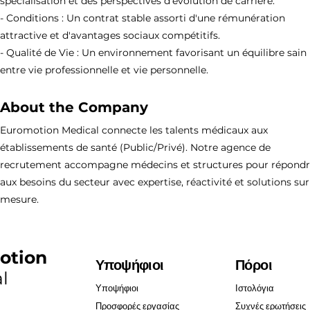
spécialisation et des perspectives d'évolution de carrière.
- Conditions : Un contrat stable assorti d'une rémunération
attractive et d'avantages sociaux compétitifs.
- Qualité de Vie : Un environnement favorisant un équilibre sain
entre vie professionnelle et vie personnelle.
About the Company
Euromotion Medical connecte les talents médicaux aux
établissements de santé (Public/Privé). Notre agence de
recrutement accompagne médecins et structures pour répond
aux besoins du secteur avec expertise, réactivité et solutions sur
mesure.
otion
Υποψήφιοι
Πόροι
l
Υποψήφιοι
Ιστολόγια
Προσφορές εργασίας
Συχνές ερωτήσεις