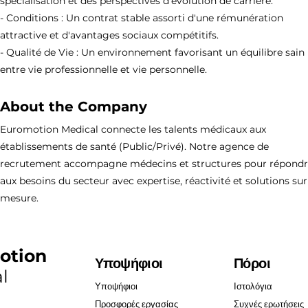
spécialisation et des perspectives d'évolution de carrière.
- Conditions : Un contrat stable assorti d'une rémunération
attractive et d'avantages sociaux compétitifs.
- Qualité de Vie : Un environnement favorisant un équilibre sain
entre vie professionnelle et vie personnelle.
About the Company
Euromotion Medical connecte les talents médicaux aux
établissements de santé (Public/Privé). Notre agence de
recrutement accompagne médecins et structures pour répond
aux besoins du secteur avec expertise, réactivité et solutions sur
mesure.
otion
Υποψήφιοι
Πόροι
l
Υποψήφιοι
Ιστολόγια
Προσφορές εργασίας
Συχνές ερωτήσεις