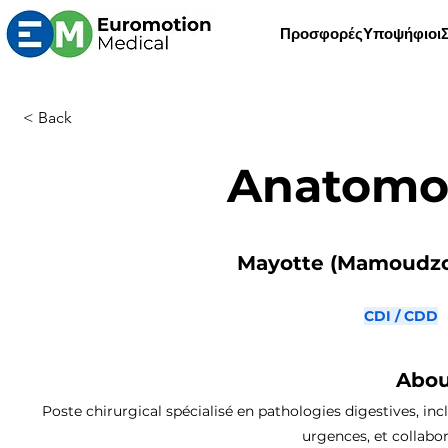
Προσφορές
Υποψήφιοι
< Back
Anatomo
Mayotte (Mamoudzou
CDI / CDD
Abou
Poste chirurgical spécialisé en pathologies digestives, inc
urgences, et collabor