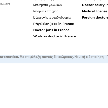
n.care
Μαθήματα γαλλικών
Doctor salary i
Ιστορίες επιτυχίας
Medical license
Εξερευνήστε σταδιοδρομίες
Foreign doctors
Physician jobs in France
Doctor jobs in France
Work as doctor in France
uromotion. Με επιφύλαξη παντός δικαιώματος.
Νομική ειδοποίηση
|