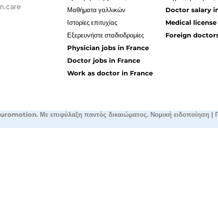
n.care
Μαθήματα γαλλικών
Doctor salary i
Ιστορίες επιτυχίας
Medical license
Εξερευνήστε σταδιοδρομίες
Foreign doctors
Physician jobs in France
Doctor jobs in France
Work as doctor in France
uromotion. Με επιφύλαξη παντός δικαιώματος.
Νομική ειδοποίηση
|