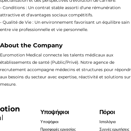
spécialisation et des perspectives d'évolution de carrière.
- Conditions : Un contrat stable assorti d'une rémunération
attractive et d'avantages sociaux compétitifs.
- Qualité de Vie : Un environnement favorisant un équilibre sain
entre vie professionnelle et vie personnelle.
About the Company
Euromotion Medical connecte les talents médicaux aux
établissements de santé (Public/Privé). Notre agence de
recrutement accompagne médecins et structures pour répond
aux besoins du secteur avec expertise, réactivité et solutions sur
mesure.
otion
Υποψήφιοι
Πόροι
l
Υποψήφιοι
Ιστολόγια
Προσφορές εργασίας
Συχνές ερωτήσεις