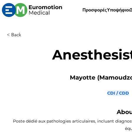
Προσφορές
Υποψήφιοι
< Back
Anesthesis
Mayotte (Mamoudzou
CDI / CDD
Abou
Poste dédié aux pathologies articulaires, incluant diagnost
équ