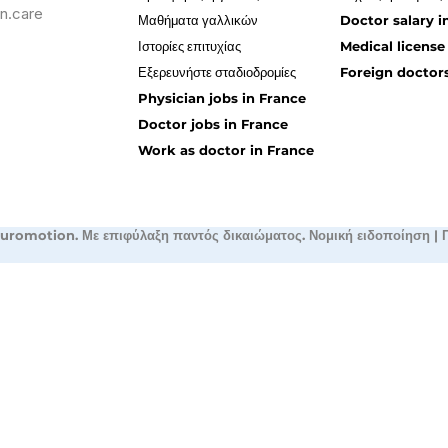
n.care
Μαθήματα γαλλικών
Doctor salary i
Ιστορίες επιτυχίας
Medical license
Εξερευνήστε σταδιοδρομίες
Foreign doctors
Physician jobs in France
Doctor jobs in France
Work as doctor in France
uromotion. Με επιφύλαξη παντός δικαιώματος.
Νομική ειδοποίηση
|