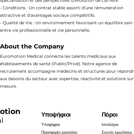
spécialisation et des perspectives d'évolution de carrière.
- Conditions : Un contrat stable assorti d'une rémunération
attractive et d'avantages sociaux compétitifs.
- Qualité de Vie : Un environnement favorisant un équilibre sain
entre vie professionnelle et vie personnelle.
About the Company
Euromotion Medical connecte les talents médicaux aux
établissements de santé (Public/Privé). Notre agence de
recrutement accompagne médecins et structures pour répond
aux besoins du secteur avec expertise, réactivité et solutions sur
mesure.
otion
Υποψήφιοι
Πόροι
l
Υποψήφιοι
Ιστολόγια
Προσφορές εργασίας
Συχνές ερωτήσεις