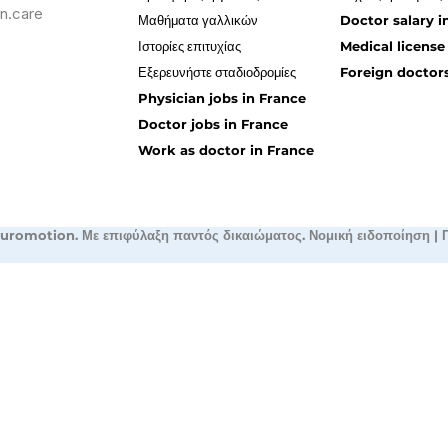
n.care
Μαθήματα γαλλικών
Doctor salary i
Ιστορίες επιτυχίας
Medical license
Εξερευνήστε σταδιοδρομίες
Foreign doctors
Physician jobs in France
Doctor jobs in France
Work as doctor in France
uromotion. Με επιφύλαξη παντός δικαιώματος.
Νομική ειδοποίηση
|