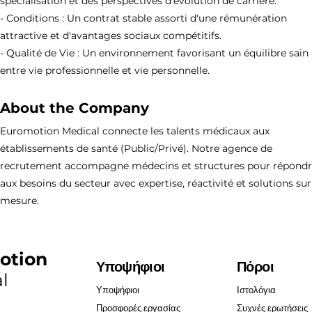
spécialisation et des perspectives d'évolution de carrière.
- Conditions : Un contrat stable assorti d'une rémunération
attractive et d'avantages sociaux compétitifs.
- Qualité de Vie : Un environnement favorisant un équilibre sain
entre vie professionnelle et vie personnelle.
About the Company
Euromotion Medical connecte les talents médicaux aux
établissements de santé (Public/Privé). Notre agence de
recrutement accompagne médecins et structures pour répond
aux besoins du secteur avec expertise, réactivité et solutions sur
mesure.
otion
Υποψήφιοι
Πόροι
l
Υποψήφιοι
Ιστολόγια
Προσφορές εργασίας
Συχνές ερωτήσεις