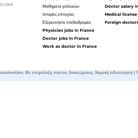
n.care
Μαθήματα γαλλικών
Doctor salary i
Ιστορίες επιτυχίας
Medical license
Εξερευνήστε σταδιοδρομίες
Foreign doctors
Physician jobs in France
Doctor jobs in France
Work as doctor in France
uromotion. Με επιφύλαξη παντός δικαιώματος.
Νομική ειδοποίηση
|