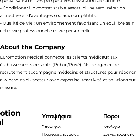
spécialisation et des perspectives d'évolution de carrière.
- Conditions : Un contrat stable assorti d'une rémunération
attractive et d'avantages sociaux compétitifs.
- Qualité de Vie : Un environnement favorisant un équilibre sain
entre vie professionnelle et vie personnelle.
About the Company
Euromotion Medical connecte les talents médicaux aux
établissements de santé (Public/Privé). Notre agence de
recrutement accompagne médecins et structures pour répond
aux besoins du secteur avec expertise, réactivité et solutions sur
mesure.
otion
Υποψήφιοι
Πόροι
l
Υποψήφιοι
Ιστολόγια
Προσφορές εργασίας
Συχνές ερωτήσεις