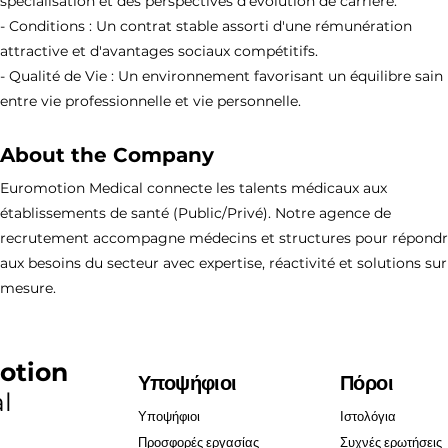
spécialisation et des perspectives d'évolution de carrière.
- Conditions : Un contrat stable assorti d'une rémunération
attractive et d'avantages sociaux compétitifs.
- Qualité de Vie : Un environnement favorisant un équilibre sain
entre vie professionnelle et vie personnelle.
About the Company
Euromotion Medical connecte les talents médicaux aux
établissements de santé (Public/Privé). Notre agence de
recrutement accompagne médecins et structures pour répond
aux besoins du secteur avec expertise, réactivité et solutions sur
mesure.
otion
Υποψήφιοι
Πόροι
l
Υποψήφιοι
Ιστολόγια
Προσφορές εργασίας
Συχνές ερωτήσεις