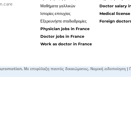
n.care
Μαθήματα γαλλικών
Doctor salary i
Ιστορίες επιτυχίας
Medical license
Εξερευνήστε σταδιοδρομίες
Foreign doctors
Physician jobs in France
Doctor jobs in France
Work as doctor in France
uromotion. Με επιφύλαξη παντός δικαιώματος.
Νομική ειδοποίηση
|