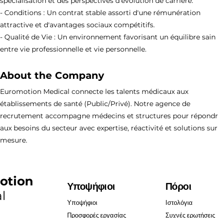
spécialisation et des perspectives d'évolution de carrière.
- Conditions : Un contrat stable assorti d'une rémunération
attractive et d'avantages sociaux compétitifs.
- Qualité de Vie : Un environnement favorisant un équilibre sain
entre vie professionnelle et vie personnelle.
About the Company
Euromotion Medical connecte les talents médicaux aux
établissements de santé (Public/Privé). Notre agence de
recrutement accompagne médecins et structures pour répond
aux besoins du secteur avec expertise, réactivité et solutions sur
mesure.
otion
Υποψήφιοι
Πόροι
l
Υποψήφιοι
Ιστολόγια
Προσφορές εργασίας
Συχνές ερωτήσεις