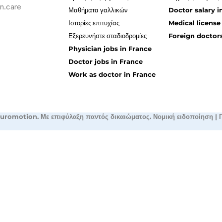
n.care
Μαθήματα γαλλικών
Doctor salary i
Ιστορίες επιτυχίας
Medical license
Εξερευνήστε σταδιοδρομίες
Foreign doctors
Physician jobs in France
Doctor jobs in France
Work as doctor in France
uromotion. Με επιφύλαξη παντός δικαιώματος.
Νομική ειδοποίηση
|