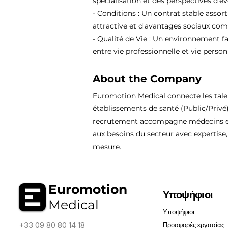
spécialisation et des perspectives d'év
- Conditions : Un contrat stable assor
attractive et d'avantages sociaux comp
- Qualité de Vie : Un environnement fa
entre vie professionnelle et vie person
About the Company
Euromotion Medical connecte les tal
établissements de santé (Public/Privé
recrutement accompagne médecins et
aux besoins du secteur avec expertise, 
mesure.
Euromotion
Υποψήφιοι
Medical
Υποψήφιοι
+33 09 80 80 14 18
Προσφορές εργασίας