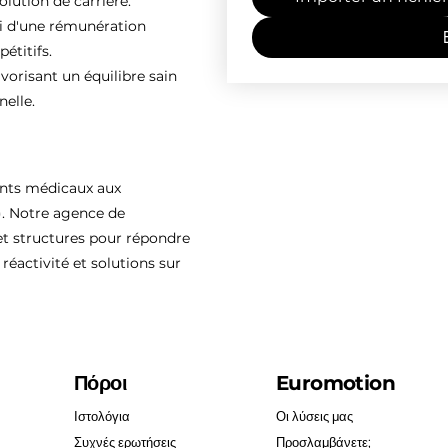
olution de carrière.
ti d'une rémunération
étitifs.
vorisant un équilibre sain
nelle.
ents médicaux aux
). Notre agence de
 structures pour répondre
réactivité et solutions sur
Πόροι
Euromotion
Ιστολόγια
Οι λύσεις μας
Συχνές ερωτήσεις
Προσλαμβάνετε;