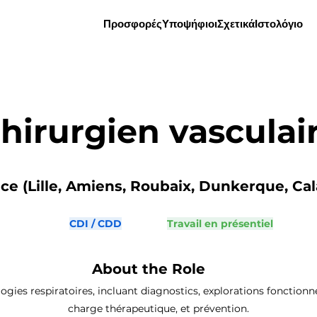
Προσφορές
Υποψήφιοι
Σχετικά
Ιστολόγιο
hirurgien vasculai
e (Lille, Amiens, Roubaix, Dunkerque, Calai
CDI / CDD
Travail en présentiel
About the Role
ogies respiratoires, incluant diagnostics, explorations fonctionnel
charge thérapeutique, et prévention.