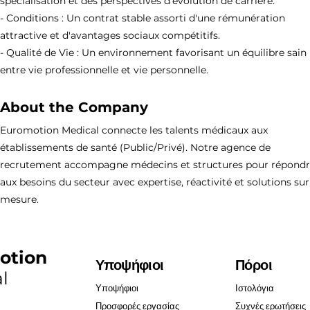
spécialisation et des perspectives d'évolution de carrière.
- Conditions : Un contrat stable assorti d'une rémunération
attractive et d'avantages sociaux compétitifs.
- Qualité de Vie : Un environnement favorisant un équilibre sain
entre vie professionnelle et vie personnelle.
About the Company
Euromotion Medical connecte les talents médicaux aux
établissements de santé (Public/Privé). Notre agence de
recrutement accompagne médecins et structures pour répond
aux besoins du secteur avec expertise, réactivité et solutions sur
mesure.
otion
Υποψήφιοι
Πόροι
l
Υποψήφιοι
Ιστολόγια
Προσφορές εργασίας
Συχνές ερωτήσεις