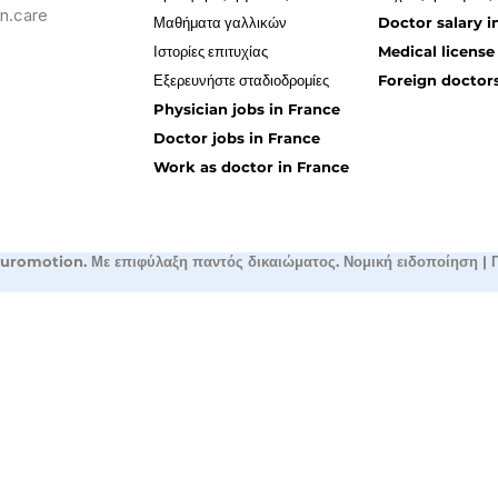
n.care
Μαθήματα γαλλικών
Doctor salary i
Ιστορίες επιτυχίας
Medical license
Εξερευνήστε σταδιοδρομίες
Foreign doctors
Physician jobs in France
Doctor jobs in France
Work as doctor in France
uromotion. Με επιφύλαξη παντός δικαιώματος.
Νομική ειδοποίηση
|