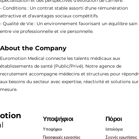
spécialisation et des perspectives d'évolution de carrière.
- Conditions : Un contrat stable assorti d'une rémunération
attractive et d'avantages sociaux compétitifs.
- Qualité de Vie : Un environnement favorisant un équilibre sain
entre vie professionnelle et vie personnelle.
About the Company
Euromotion Medical connecte les talents médicaux aux
établissements de santé (Public/Privé). Notre agence de
recrutement accompagne médecins et structures pour répond
aux besoins du secteur avec expertise, réactivité et solutions sur
mesure.
otion
Υποψήφιοι
Πόροι
l
Υποψήφιοι
Ιστολόγια
Προσφορές εργασίας
Συχνές ερωτήσεις