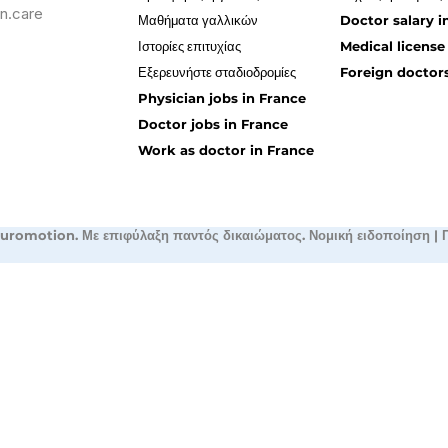
n.care
Μαθήματα γαλλικών
Doctor salary i
Ιστορίες επιτυχίας
Medical license
Εξερευνήστε σταδιοδρομίες
Foreign doctors
Physician jobs in France
Doctor jobs in France
Work as doctor in France
uromotion. Με επιφύλαξη παντός δικαιώματος.
Νομική ειδοποίηση
|