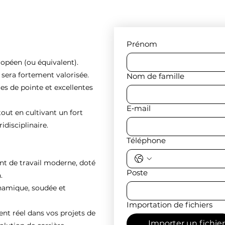
Prénom
ropéen (ou équivalent).
e sera fortement valorisée.
Nom de famille
es de pointe et excellentes
E‑mail
tout en cultivant un fort
idisciplinaire.
Téléphone
nt de travail moderne, doté
Poste
.
ynamique, soudée et
Importation de fichiers
 réel dans vos projets de
Importer un fichier