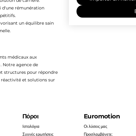
olution de carrière.
ti d'une rémunération
étitifs.
vorisant un équilibre sain
nelle.
ents médicaux aux
). Notre agence de
 structures pour répondre
réactivité et solutions sur
Πόροι
Euromotion
Ιστολόγια
Οι λύσεις μας
Συχνές ερωτήσεις
Προσλαμβάνετε;