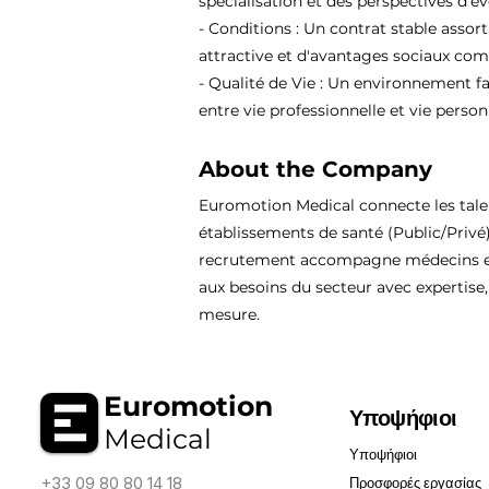
spécialisation et des perspectives d'év
- Conditions : Un contrat stable assor
attractive et d'avantages sociaux comp
- Qualité de Vie : Un environnement fa
entre vie professionnelle et vie person
About the Company
Euromotion Medical connecte les tal
établissements de santé (Public/Privé
recrutement accompagne médecins et
aux besoins du secteur avec expertise, 
mesure.
Euromotion
Υποψήφιοι
Medical
Υποψήφιοι
+33 09 80 80 14 18
Προσφορές εργασίας