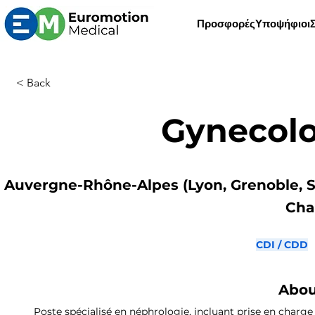
Προσφορές
Υποψήφιοι
< Back
Gynecol
Auvergne-Rhône-Alpes (Lyon, Grenoble, S
Cha
CDI / CDD
Abou
Poste spécialisé en néphrologie, incluant prise en charge 