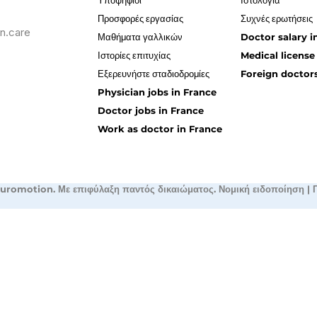
Υποψήφιοι
Ιστολόγια
Προσφορές εργασίας
Συχνές ερωτήσεις
n.care
Μαθήματα γαλλικών
Doctor salary i
Ιστορίες επιτυχίας
Medical license
Εξερευνήστε σταδιοδρομίες
Foreign doctors
Physician jobs in France
Doctor jobs in France
Work as doctor in France
uromotion. Με επιφύλαξη παντός δικαιώματος.
Νομική ειδοποίηση
|