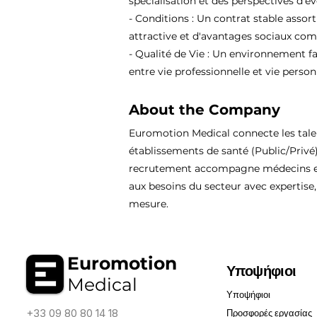
spécialisation et des perspectives d'év
- Conditions : Un contrat stable assor
attractive et d'avantages sociaux comp
- Qualité de Vie : Un environnement fa
entre vie professionnelle et vie person
About the Company
Euromotion Medical connecte les tal
établissements de santé (Public/Privé
recrutement accompagne médecins et
aux besoins du secteur avec expertise, 
mesure.
Euromotion
Υποψήφιοι
Medical
Υποψήφιοι
+33 09 80 80 14 18
Προσφορές εργασίας