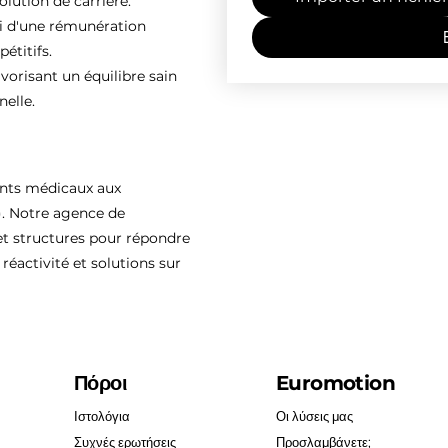
olution de carrière.
ti d'une rémunération
étitifs.
vorisant un équilibre sain
nelle.
ents médicaux aux
). Notre agence de
 structures pour répondre
réactivité et solutions sur
Πόροι
Euromotion
Ιστολόγια
Οι λύσεις μας
Συχνές ερωτήσεις
Προσλαμβάνετε;