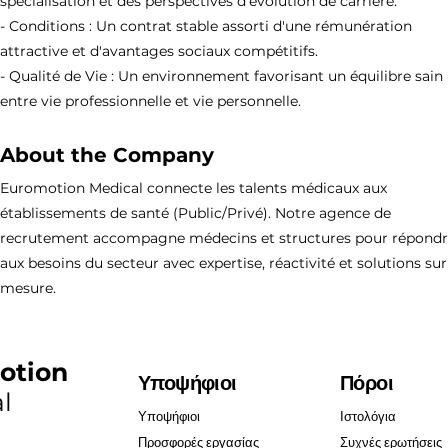
spécialisation et des perspectives d'évolution de carrière.
- Conditions : Un contrat stable assorti d'une rémunération
attractive et d'avantages sociaux compétitifs.
- Qualité de Vie : Un environnement favorisant un équilibre sain
entre vie professionnelle et vie personnelle.
About the Company
Euromotion Medical connecte les talents médicaux aux
établissements de santé (Public/Privé). Notre agence de
recrutement accompagne médecins et structures pour répond
aux besoins du secteur avec expertise, réactivité et solutions sur
mesure.
otion
Υποψήφιοι
Πόροι
l
Υποψήφιοι
Ιστολόγια
Προσφορές εργασίας
Συχνές ερωτήσεις