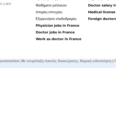
n.care
Μαθήματα γαλλικών
Doctor salary i
Ιστορίες επιτυχίας
Medical license
Εξερευνήστε σταδιοδρομίες
Foreign doctors
Physician jobs in France
Doctor jobs in France
Work as doctor in France
uromotion. Με επιφύλαξη παντός δικαιώματος.
Νομική ειδοποίηση
|