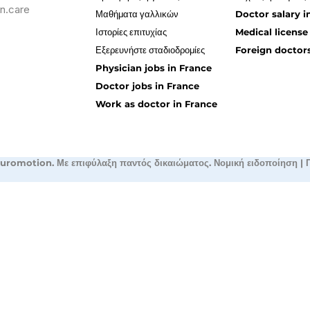
n.care
Μαθήματα γαλλικών
Doctor salary i
Ιστορίες επιτυχίας
Medical license
Εξερευνήστε σταδιοδρομίες
Foreign doctors
Physician jobs in France
Doctor jobs in France
Work as doctor in France
uromotion. Με επιφύλαξη παντός δικαιώματος.
Νομική ειδοποίηση
|