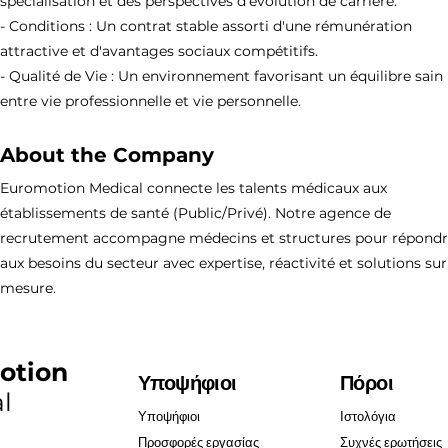
spécialisation et des perspectives d'évolution de carrière.
- Conditions : Un contrat stable assorti d'une rémunération
attractive et d'avantages sociaux compétitifs.
- Qualité de Vie : Un environnement favorisant un équilibre sain
entre vie professionnelle et vie personnelle.
About the Company
Euromotion Medical connecte les talents médicaux aux
établissements de santé (Public/Privé). Notre agence de
recrutement accompagne médecins et structures pour répond
aux besoins du secteur avec expertise, réactivité et solutions sur
mesure.
otion
Υποψήφιοι
Πόροι
l
Υποψήφιοι
Ιστολόγια
Προσφορές εργασίας
Συχνές ερωτήσεις