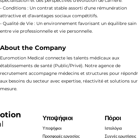
spécialisation et des perspectives d'évolution de carrière.
- Conditions : Un contrat stable assorti d'une rémunération
attractive et d'avantages sociaux compétitifs.
- Qualité de Vie : Un environnement favorisant un équilibre sain
entre vie professionnelle et vie personnelle.
About the Company
Euromotion Medical connecte les talents médicaux aux
établissements de santé (Public/Privé). Notre agence de
recrutement accompagne médecins et structures pour répond
aux besoins du secteur avec expertise, réactivité et solutions sur
mesure.
otion
Υποψήφιοι
Πόροι
l
Υποψήφιοι
Ιστολόγια
Προσφορές εργασίας
Συχνές ερωτήσεις