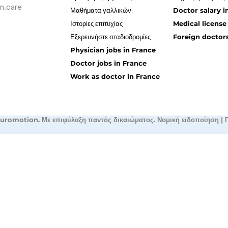
n.care
Μαθήματα γαλλικών
Doctor salary i
Ιστορίες επιτυχίας
Medical license
Εξερευνήστε σταδιοδρομίες
Foreign doctors
Physician jobs in France
Doctor jobs in France
Work as doctor in France
uromotion. Με επιφύλαξη παντός δικαιώματος.
Νομική ειδοποίηση
|