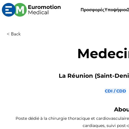
Προσφορές
Υποψήφιοι
< Back
Medeci
La Réunion (Saint-Denis
CDI / CDD
Abou
Poste dédié à la chirurgie thoracique et cardiovasculaire
cardiaques, suivi post-