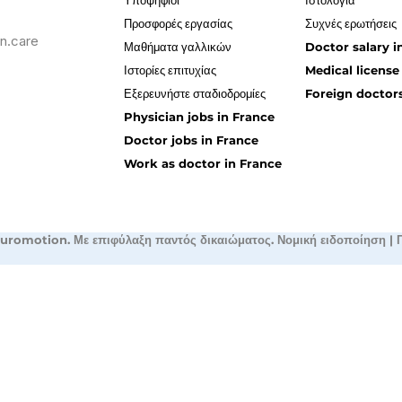
Υποψήφιοι
Ιστολόγια
Προσφορές εργασίας
Συχνές ερωτήσεις
n.care
Μαθήματα γαλλικών
Doctor salary i
Ιστορίες επιτυχίας
Medical license
Εξερευνήστε σταδιοδρομίες
Foreign doctors
Physician jobs in France
Doctor jobs in France
Work as doctor in France
uromotion. Με επιφύλαξη παντός δικαιώματος.
Νομική ειδοποίηση
|