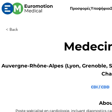
Προσφορές
Υποψήφιοι
< Back
Medecin
Auvergne-Rhône-Alpes (Lyon, Grenoble, S
Cha
CDI / CDD
Abou
Poste spécialisé en cardiologie, incluant diagnostics car