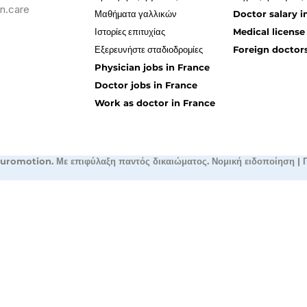
n.care
Μαθήματα γαλλικών
Doctor salary i
Ιστορίες επιτυχίας
Medical license
Εξερευνήστε σταδιοδρομίες
Foreign doctors
Physician jobs in France
Doctor jobs in France
Work as doctor in France
uromotion. Με επιφύλαξη παντός δικαιώματος.
Νομική ειδοποίηση
|