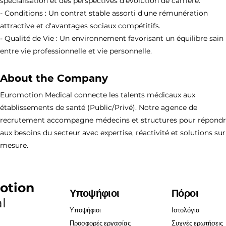
spécialisation et des perspectives d'évolution de carrière.
- Conditions : Un contrat stable assorti d'une rémunération
attractive et d'avantages sociaux compétitifs.
- Qualité de Vie : Un environnement favorisant un équilibre sain
entre vie professionnelle et vie personnelle.
About the Company
Euromotion Medical connecte les talents médicaux aux
établissements de santé (Public/Privé). Notre agence de
recrutement accompagne médecins et structures pour répond
aux besoins du secteur avec expertise, réactivité et solutions sur
mesure.
otion
Υποψήφιοι
Πόροι
l
Υποψήφιοι
Ιστολόγια
Προσφορές εργασίας
Συχνές ερωτήσεις