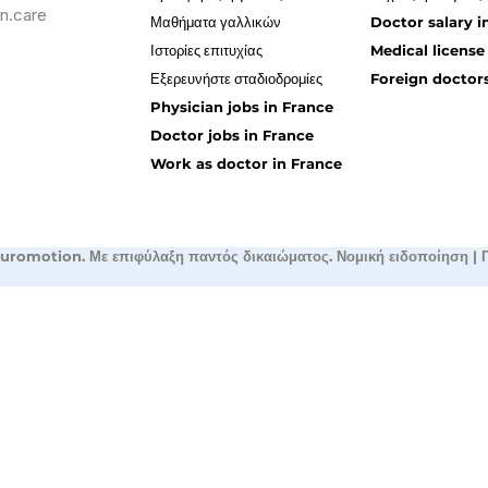
n.care
Μαθήματα γαλλικών
Doctor salary i
Ιστορίες επιτυχίας
Medical license
Εξερευνήστε σταδιοδρομίες
Foreign doctors
Physician jobs in France
Doctor jobs in France
Work as doctor in France
uromotion. Με επιφύλαξη παντός δικαιώματος.
Νομική ειδοποίηση
|