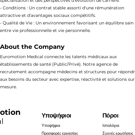
spécialisation et des perspectives d'évolution de carrière.
- Conditions : Un contrat stable assorti d'une rémunération
attractive et d'avantages sociaux compétitifs.
- Qualité de Vie : Un environnement favorisant un équilibre sain
entre vie professionnelle et vie personnelle.
About the Company
Euromotion Medical connecte les talents médicaux aux
établissements de santé (Public/Privé). Notre agence de
recrutement accompagne médecins et structures pour répond
aux besoins du secteur avec expertise, réactivité et solutions sur
mesure.
otion
Υποψήφιοι
Πόροι
l
Υποψήφιοι
Ιστολόγια
Προσφορές εργασίας
Συχνές ερωτήσεις