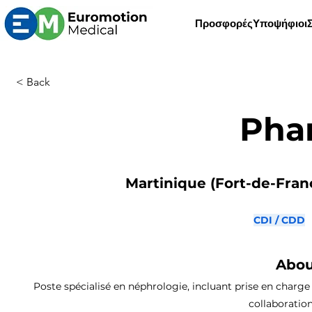
Προσφορές
Υποψήφιοι
< Back
Pha
Martinique (Fort-de-Franc
CDI / CDD
Abou
Poste spécialisé en néphrologie, incluant prise en charge 
collaboratio