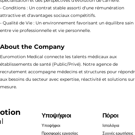
spécialisation et des perspectives d'évolution de carrière.
- Conditions : Un contrat stable assorti d'une rémunération
attractive et d'avantages sociaux compétitifs.
- Qualité de Vie : Un environnement favorisant un équilibre sain
entre vie professionnelle et vie personnelle.
About the Company
Euromotion Medical connecte les talents médicaux aux
établissements de santé (Public/Privé). Notre agence de
recrutement accompagne médecins et structures pour répond
aux besoins du secteur avec expertise, réactivité et solutions sur
mesure.
otion
Υποψήφιοι
Πόροι
l
Υποψήφιοι
Ιστολόγια
Προσφορές εργασίας
Συχνές ερωτήσεις