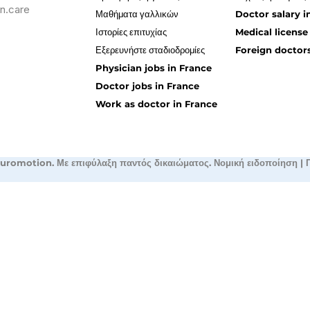
n.care
Μαθήματα γαλλικών
Doctor salary i
Ιστορίες επιτυχίας
Medical license
Εξερευνήστε σταδιοδρομίες
Foreign doctors
Physician jobs in France
Doctor jobs in France
Work as doctor in France
uromotion. Με επιφύλαξη παντός δικαιώματος.
Νομική ειδοποίηση
|