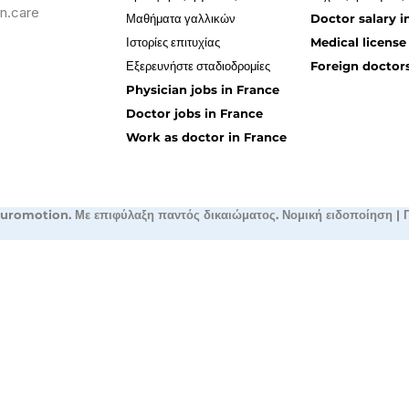
n.care
Μαθήματα γαλλικών
Doctor salary i
Ιστορίες επιτυχίας
Medical license
Εξερευνήστε σταδιοδρομίες
Foreign doctors
Physician jobs in France
Doctor jobs in France
Work as doctor in France
uromotion. Με επιφύλαξη παντός δικαιώματος.
Νομική ειδοποίηση
|