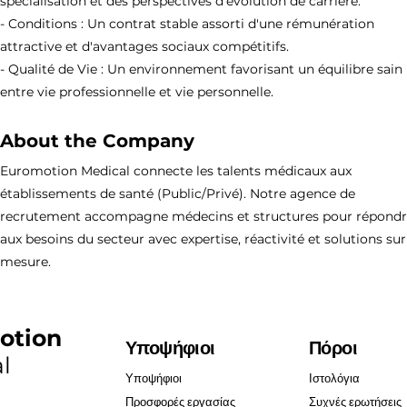
spécialisation et des perspectives d'évolution de carrière.
- Conditions : Un contrat stable assorti d'une rémunération
attractive et d'avantages sociaux compétitifs.
- Qualité de Vie : Un environnement favorisant un équilibre sain
entre vie professionnelle et vie personnelle.
About the Company
Euromotion Medical connecte les talents médicaux aux
établissements de santé (Public/Privé). Notre agence de
recrutement accompagne médecins et structures pour répond
aux besoins du secteur avec expertise, réactivité et solutions sur
mesure.
otion
Υποψήφιοι
Πόροι
l
Υποψήφιοι
Ιστολόγια
Προσφορές εργασίας
Συχνές ερωτήσεις