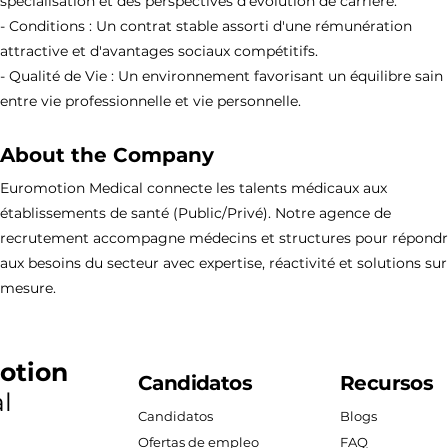
spécialisation et des perspectives d'évolution de carrière.
- Conditions : Un contrat stable assorti d'une rémunération
attractive et d'avantages sociaux compétitifs.
- Qualité de Vie : Un environnement favorisant un équilibre sain
entre vie professionnelle et vie personnelle.
About the Company
Euromotion Medical connecte les talents médicaux aux
établissements de santé (Public/Privé). Notre agence de
recrutement accompagne médecins et structures pour répond
aux besoins du secteur avec expertise, réactivité et solutions sur
mesure.
otion
Candidatos
Recursos
l
Candidatos
Blogs
Ofertas de empleo
FAQ