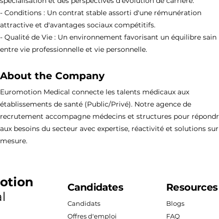
spécialisation et des perspectives d'évolution de carrière.
- Conditions : Un contrat stable assorti d'une rémunération
attractive et d'avantages sociaux compétitifs.
- Qualité de Vie : Un environnement favorisant un équilibre sain
entre vie professionnelle et vie personnelle.
About the Company
Euromotion Medical connecte les talents médicaux aux
établissements de santé (Public/Privé). Notre agence de
recrutement accompagne médecins et structures pour répond
aux besoins du secteur avec expertise, réactivité et solutions sur
mesure.
otion
Candidates
Resources
l
Candidats
Blogs
Offres d'emploi
FAQ