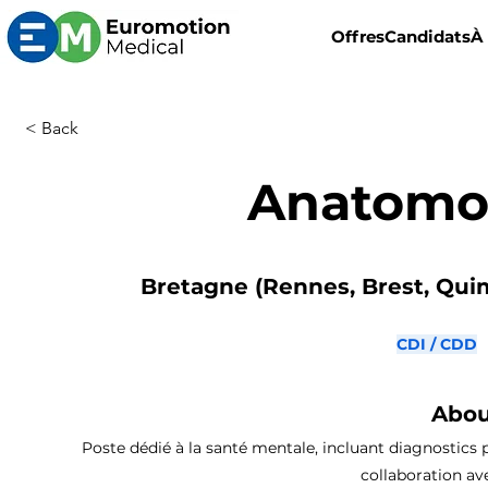
Offres
Candidats
À
< Back
Anatomo
Bretagne (Rennes, Brest, Quimp
CDI / CDD
Abou
Poste dédié à la santé mentale, incluant diagnostics p
collaboration ave