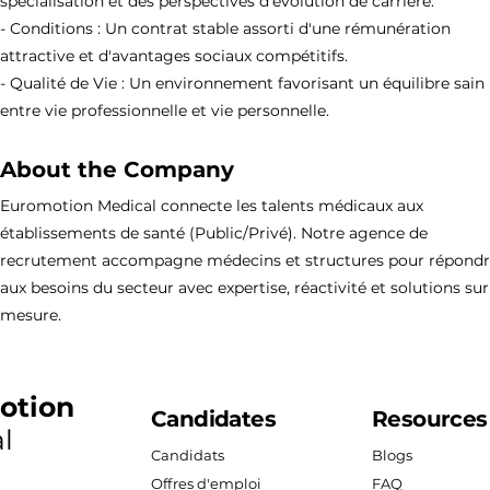
spécialisation et des perspectives d'évolution de carrière.
- Conditions : Un contrat stable assorti d'une rémunération
attractive et d'avantages sociaux compétitifs.
- Qualité de Vie : Un environnement favorisant un équilibre sain
entre vie professionnelle et vie personnelle.
About the Company
Euromotion Medical connecte les talents médicaux aux
établissements de santé (Public/Privé). Notre agence de
recrutement accompagne médecins et structures pour répond
aux besoins du secteur avec expertise, réactivité et solutions sur
mesure.
otion
Candidates
Resources
l
Candidats
Blogs
Offres d'emploi
FAQ