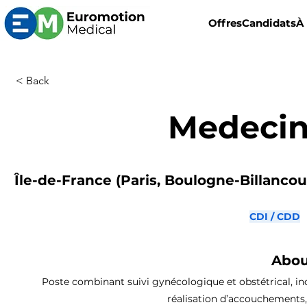
Offres
Candidats
À
< Back
Medecin
Île-de-France (Paris, Boulogne-Billancourt
CDI / CDD
Abou
Poste combinant suivi gynécologique et obstétrical, inc
réalisation d’accouchements,