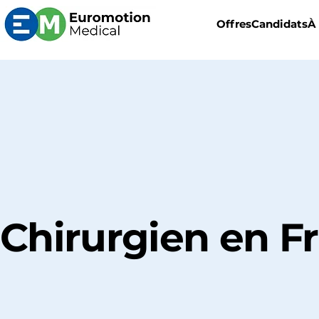
Offres
Candidats
À
Chirurgien
en F