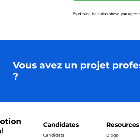
By clicking the button above, you agree 
Vous avez un projet profe
?
otion
Candidates
Resources
l
Candidats
Blogs