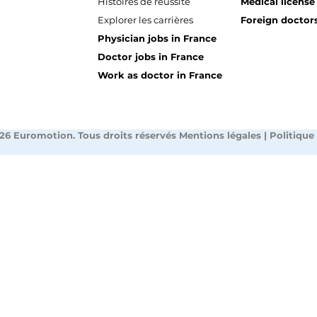
Histoires de réussite
Medical license
Explorer les carrières
Foreign doctors
Physician jobs in France
Doctor jobs in France
Work as doctor in France
26 Euromotion. Tous droits réservés
Mentions légales
|
Politique