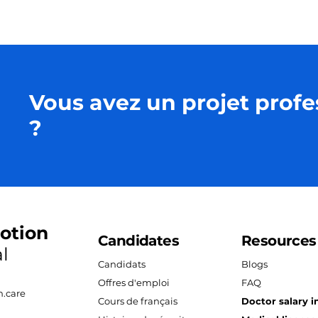
Vous avez un projet profe
?
otion
Candidates
Resources
l
Candidats
Blogs
Offres d'emploi
FAQ
.care
Cours de français
Doctor salary i