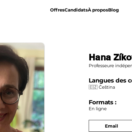
Offres
Candidats
À propos
Blog
Hana Zíko
Professeure indépe
Langues des c
🇨🇿 Čeština
Formats :
En ligne
Email