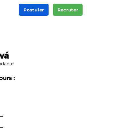
Postuler
Recruter
vá
ndante
ours :