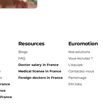
Resources
Euromotion
Blogs
Nos solutions
FAQ
Vous recrutez ?
Doctor salary in France
L'équipe
e
Medical license in France
Contactez-nous
es
Foreign doctors in France
Parrainage
France
EM Jobs
ance
 France