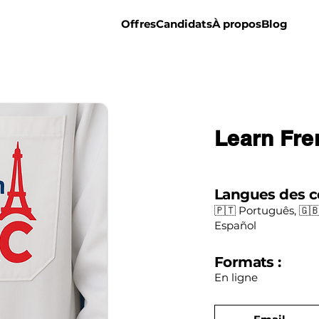
Offres
Candidats
À propos
Blog
Learn Fre
Langues des c
🇵🇹 Português, 🇬🇧
Español
Formats :
En ligne