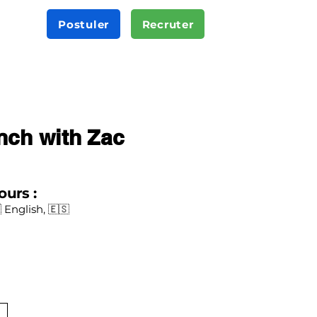
Postuler
Recruter
nch with Zac
ours :
 English, 🇪🇸