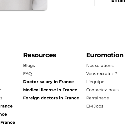
Email
Resources
Euromotion
Blogs
Nos solutions
FAQ
Vous recrutez ?
Doctor salary in France
L'équipe
e
Medical license in France
Contactez-nous
es
Foreign doctors in France
Parrainage
France
EM Jobs
ance
 France