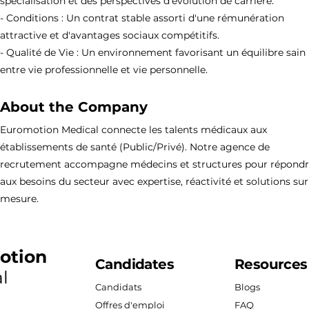
spécialisation et des perspectives d'évolution de carrière.
- Conditions : Un contrat stable assorti d'une rémunération
attractive et d'avantages sociaux compétitifs.
- Qualité de Vie : Un environnement favorisant un équilibre sain
entre vie professionnelle et vie personnelle.
About the Company
Euromotion Medical connecte les talents médicaux aux
établissements de santé (Public/Privé). Notre agence de
recrutement accompagne médecins et structures pour répond
aux besoins du secteur avec expertise, réactivité et solutions sur
mesure.
otion
Candidates
Resources
l
Candidats
Blogs
Offres d'emploi
FAQ