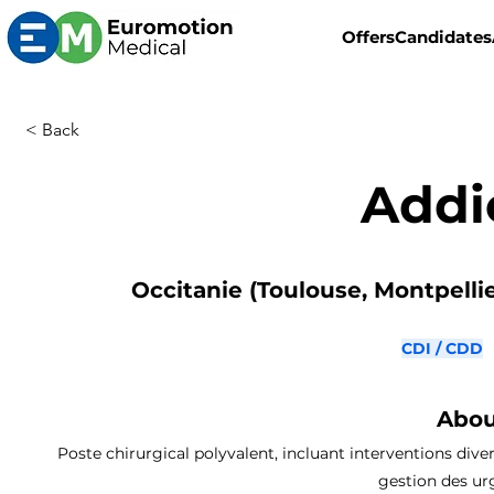
Offers
Candidates
< Back
Addi
Occitanie (Toulouse, Montpellier
CDI / CDD
Abou
Poste chirurgical polyvalent, incluant interventions dive
gestion des urg