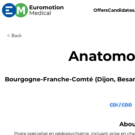
Offers
Candidates
< Back
Anatomo
Bourgogne-Franche-Comté (Dijon, Besanç
CDI / CDD
Abou
Poste spécialisé en pédopsychiatrie, incluant prise en c