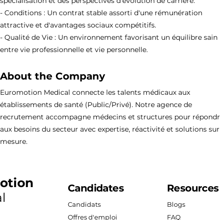
spécialisation et des perspectives d'évolution de carrière.
- Conditions : Un contrat stable assorti d'une rémunération
attractive et d'avantages sociaux compétitifs.
- Qualité de Vie : Un environnement favorisant un équilibre sain
entre vie professionnelle et vie personnelle.
About the Company
Euromotion Medical connecte les talents médicaux aux
établissements de santé (Public/Privé). Notre agence de
recrutement accompagne médecins et structures pour répond
aux besoins du secteur avec expertise, réactivité et solutions sur
mesure.
otion
Candidates
Resources
l
Candidats
Blogs
Offres d'emploi
FAQ