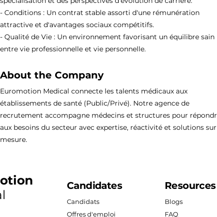
spécialisation et des perspectives d'évolution de carrière.
- Conditions : Un contrat stable assorti d'une rémunération
attractive et d'avantages sociaux compétitifs.
- Qualité de Vie : Un environnement favorisant un équilibre sain
entre vie professionnelle et vie personnelle.
About the Company
Euromotion Medical connecte les talents médicaux aux
établissements de santé (Public/Privé). Notre agence de
recrutement accompagne médecins et structures pour répond
aux besoins du secteur avec expertise, réactivité et solutions sur
mesure.
otion
Candidates
Resources
l
Candidats
Blogs
Offres d'emploi
FAQ