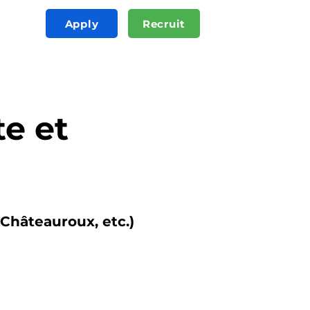
Apply
Recruit
e et
 Châteauroux, etc.)