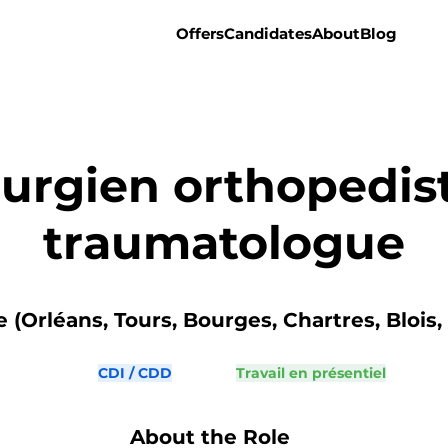
Offers
Candidates
About
Blog
rurgien orthopedist
traumatologue
e (Orléans, Tours, Bourges, Chartres, Blois,
CDI / CDD
Travail en présentiel
About the Role