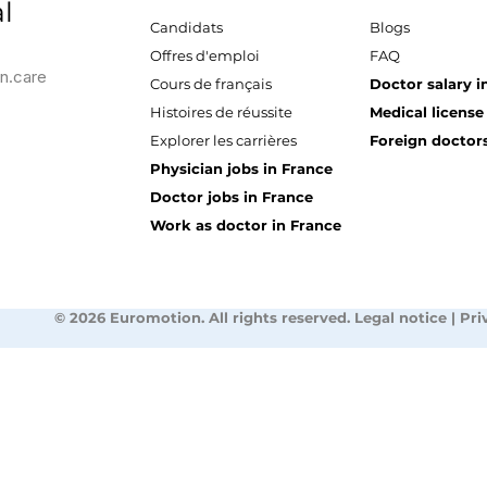
l
Candidats
Blogs
Offres d'emploi
FAQ
n.care
Cours de français
Doctor salary i
Histoires de réussite
Medical license
Explorer les carrières
Foreign doctors
Physician jobs in France
Doctor jobs in France
Work as doctor in France
© 2026 Euromotion. All rights reserved. Legal notice | Pri