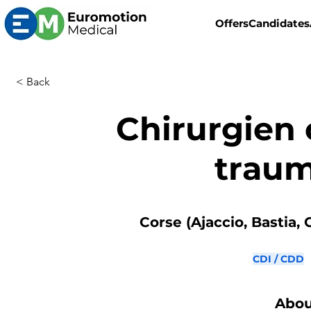
Offers
Candidates
< Back
Chirurgien 
trau
Corse (Ajaccio, Bastia, 
CDI / CDD
Abou