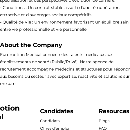
spécialisation et des perspectives d'évolution de carrière.
- Conditions : Un contrat stable assorti d'une rémunération
attractive et d'avantages sociaux compétitifs.
- Qualité de Vie : Un environnement favorisant un équilibre sain
entre vie professionnelle et vie personnelle.
About the Company
Euromotion Medical connecte les talents médicaux aux
établissements de santé (Public/Privé). Notre agence de
recrutement accompagne médecins et structures pour répond
aux besoins du secteur avec expertise, réactivité et solutions sur
mesure.
otion
Candidates
Resources
l
Candidats
Blogs
Offres d'emploi
FAQ