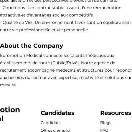
spécialisation et des perspectives d'évolution de carrière.
- Conditions : Un contrat stable assorti d'une rémunération
attractive et d'avantages sociaux compétitifs.
- Qualité de Vie : Un environnement favorisant un équilibre sain
entre vie professionnelle et vie personnelle.
About the Company
Euromotion Medical connecte les talents médicaux aux
établissements de santé (Public/Privé). Notre agence de
recrutement accompagne médecins et structures pour répond
aux besoins du secteur avec expertise, réactivité et solutions sur
mesure.
otion
Candidates
Resources
l
Candidats
Blogs
Offres d'emploi
FAQ