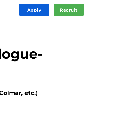
Apply
Recruit
logue-
Colmar, etc.)