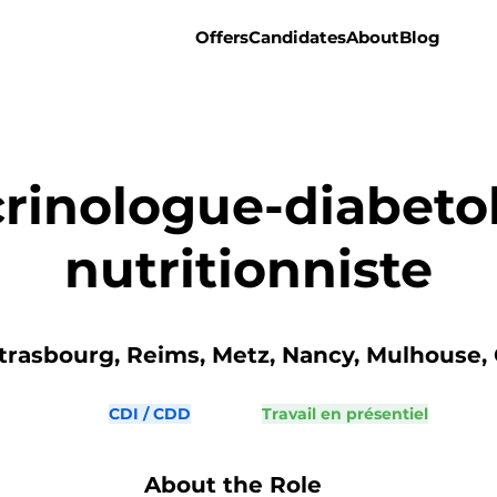
Offers
Candidates
About
Blog
rinologue-diabeto
nutritionniste
trasbourg, Reims, Metz, Nancy, Mulhouse, 
CDI / CDD
Travail en présentiel
About the Role