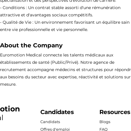
spécialisation et des perspectives d'évolution de carrière.
- Conditions : Un contrat stable assorti d'une rémunération
attractive et d'avantages sociaux compétitifs.
- Qualité de Vie : Un environnement favorisant un équilibre sain
entre vie professionnelle et vie personnelle.
About the Company
Euromotion Medical connecte les talents médicaux aux
établissements de santé (Public/Privé). Notre agence de
recrutement accompagne médecins et structures pour répond
aux besoins du secteur avec expertise, réactivité et solutions sur
mesure.
otion
Candidates
Resources
l
Candidats
Blogs
Offres d'emploi
FAQ