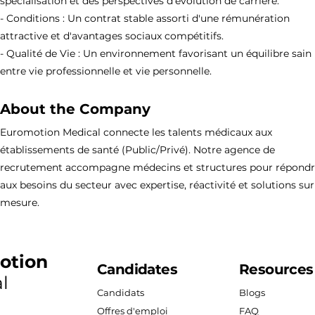
spécialisation et des perspectives d'évolution de carrière.
- Conditions : Un contrat stable assorti d'une rémunération
attractive et d'avantages sociaux compétitifs.
- Qualité de Vie : Un environnement favorisant un équilibre sain
entre vie professionnelle et vie personnelle.
About the Company
Euromotion Medical connecte les talents médicaux aux
établissements de santé (Public/Privé). Notre agence de
recrutement accompagne médecins et structures pour répond
aux besoins du secteur avec expertise, réactivité et solutions sur
mesure.
otion
Candidates
Resources
l
Candidats
Blogs
Offres d'emploi
FAQ