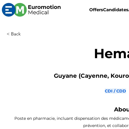
Offers
Candidates
< Back
Hema
Guyane (Cayenne, Kourou
CDI / CDD
Abou
Poste en pharmacie, incluant dispensation des médicaments
prévention, et collabo