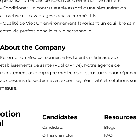
spécialisation et des perspectives d'évolution de carrière.
- Conditions : Un contrat stable assorti d'une rémunération
attractive et d'avantages sociaux compétitifs.
- Qualité de Vie : Un environnement favorisant un équilibre sain
entre vie professionnelle et vie personnelle.
About the Company
Euromotion Medical connecte les talents médicaux aux
établissements de santé (Public/Privé). Notre agence de
recrutement accompagne médecins et structures pour répond
aux besoins du secteur avec expertise, réactivité et solutions sur
mesure.
otion
Candidates
Resources
l
Candidats
Blogs
Offres d'emploi
FAQ