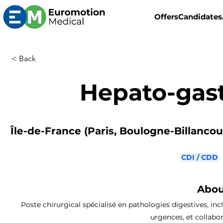
Offers
Candidates
< Back
Hepato-gas
Île-de-France (Paris, Boulogne-Billancourt
CDI / CDD
Abou
Poste chirurgical spécialisé en pathologies digestives, inc
urgences, et collabor