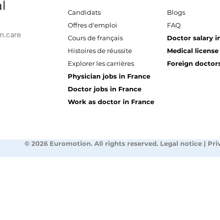
l
Candidats
Blogs
Offres d'emploi
FAQ
n.care
Cours de français
Doctor salary i
Histoires de réussite
Medical license
Explorer les carrières
Foreign doctors
Physician jobs in France
Doctor jobs in France
Work as doctor in France
© 2026 Euromotion. All rights reserved. Legal notice | Pri