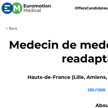
Offers
Candidates
< Back
Medecin de mede
readapt
Hauts-de-France (Lille, Amiens, 
CDI / CDD
Abou