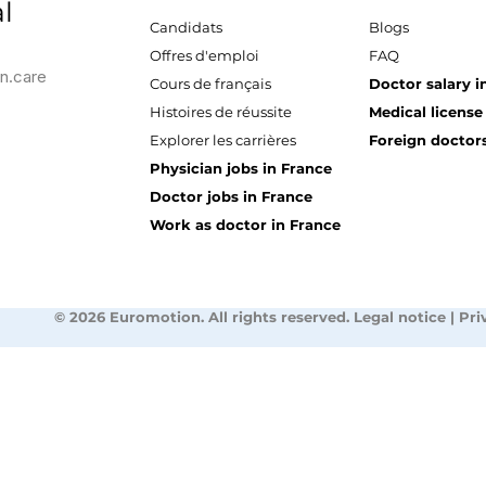
l
Candidats
Blogs
Offres d'emploi
FAQ
n.care
Cours de français
Doctor salary i
Histoires de réussite
Medical license
Explorer les carrières
Foreign doctors
Physician jobs in France
Doctor jobs in France
Work as doctor in France
© 2026 Euromotion. All rights reserved. Legal notice | Pri