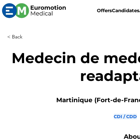
Offers
Candidates
< Back
Medecin de mede
readapt
Martinique (Fort-de-Franc
CDI / CDD
Abou