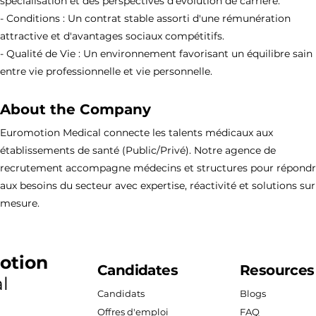
spécialisation et des perspectives d'évolution de carrière.
- Conditions : Un contrat stable assorti d'une rémunération
attractive et d'avantages sociaux compétitifs.
- Qualité de Vie : Un environnement favorisant un équilibre sain
entre vie professionnelle et vie personnelle.
About the Company
Euromotion Medical connecte les talents médicaux aux
établissements de santé (Public/Privé). Notre agence de
recrutement accompagne médecins et structures pour répond
aux besoins du secteur avec expertise, réactivité et solutions sur
mesure.
otion
Candidates
Resources
l
Candidats
Blogs
Offres d'emploi
FAQ