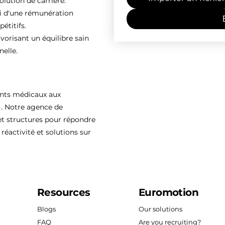
olution de carrière.
ti d'une rémunération
étitifs.
vorisant un équilibre sain
nelle.
ents médicaux aux
). Notre agence de
 structures pour répondre
réactivité et solutions sur
Resources
Euromotion
Blogs
Our solutions
FAQ
Are you recruiting?