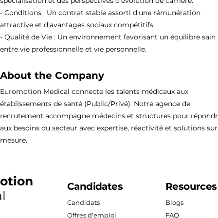
spécialisation et des perspectives d'évolution de carrière.
- Conditions : Un contrat stable assorti d'une rémunération
attractive et d'avantages sociaux compétitifs.
- Qualité de Vie : Un environnement favorisant un équilibre sain
entre vie professionnelle et vie personnelle.
About the Company
Euromotion Medical connecte les talents médicaux aux
établissements de santé (Public/Privé). Notre agence de
recrutement accompagne médecins et structures pour répond
aux besoins du secteur avec expertise, réactivité et solutions sur
mesure.
otion
Candidates
Resources
l
Candidats
Blogs
Offres d'emploi
FAQ