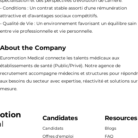
spécialisation et des perspectives d'évolution de carrière.
- Conditions : Un contrat stable assorti d'une rémunération
attractive et d'avantages sociaux compétitifs.
- Qualité de Vie : Un environnement favorisant un équilibre sain
entre vie professionnelle et vie personnelle.
About the Company
Euromotion Medical connecte les talents médicaux aux
établissements de santé (Public/Privé). Notre agence de
recrutement accompagne médecins et structures pour répond
aux besoins du secteur avec expertise, réactivité et solutions sur
mesure.
otion
Candidates
Resources
l
Candidats
Blogs
Offres d'emploi
FAQ